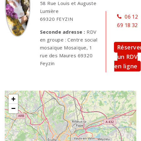
58 Rue Louis et Auguste
Lumière
06 12
69320 FEYZIN
69 18 32
Seconde adresse :
RDV
en groupe : Centre social
Réserve
mosaïque Mosaïque, 1
rue des Maures 69320
un RDV
Feyzin
en ligne
+
−