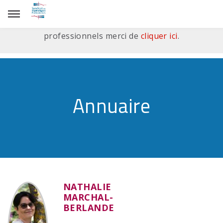
Bienvenue sur l'annuaire des sophrologues,
pour visiter le site du syndicat des sophrologues
professionnels merci de
cliquer ici
.
Annuaire
NATHALIE
MARCHAL-
BERLANDE